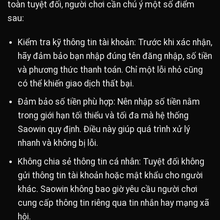
toàn tuyệt đối, người chơi cần chú ý một số điểm
sau:
Kiểm tra kỹ thông tin tài khoản: Trước khi xác nhận,
hãy đảm bảo bạn nhập đúng tên đăng nhập, số tiền
và phương thức thanh toán. Chỉ một lỗi nhỏ cũng
có thể khiến giao dịch thất bại.
Đảm bảo số tiền phù hợp: Nên nhập số tiền nằm
trong giới hạn tối thiểu và tối đa mà hệ thống
Saowin quy định. Điều này giúp quá trình xử lý
nhanh và không bị lỗi.
Không chia sẻ thông tin cá nhân: Tuyệt đối không
gửi thông tin tài khoản hoặc mật khẩu cho người
khác. Saowin không bao giờ yêu cầu người chơi
cung cấp thông tin riêng qua tin nhắn hay mạng xã
hội.