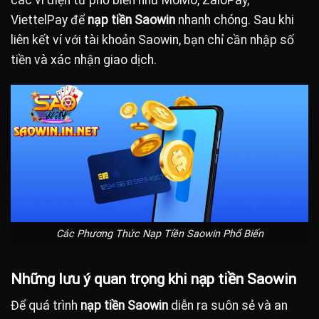
các ví điện tử phổ biến như MoMo, ZaloPay,
ViettelPay để
nạp tiền Saowin
nhanh chóng. Sau khi
liên kết ví với tài khoản Saowin, bạn chỉ cần nhập số
tiền và xác nhận giao dịch.
Các Phương Thức Nạp Tiền Saowin Phổ Biến
Những lưu ý quan trọng khi nạp tiền Saowin
Để quá trình
nạp tiền Saowin
diễn ra suôn sẻ và an