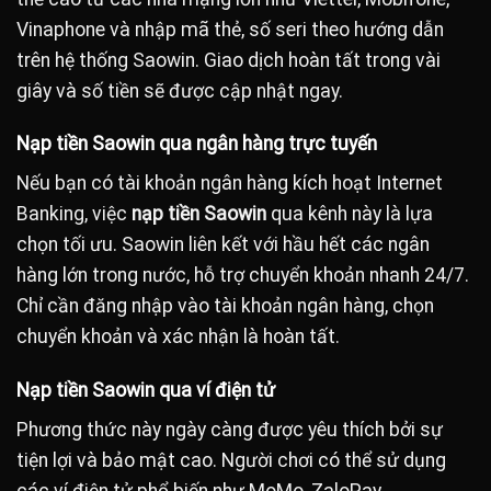
Vinaphone và nhập mã thẻ, số seri theo hướng dẫn
trên hệ thống Saowin. Giao dịch hoàn tất trong vài
giây và số tiền sẽ được cập nhật ngay.
Nạp tiền Saowin qua ngân hàng trực tuyến
Nếu bạn có tài khoản ngân hàng kích hoạt Internet
Banking, việc
nạp tiền Saowin
qua kênh này là lựa
chọn tối ưu. Saowin liên kết với hầu hết các ngân
hàng lớn trong nước, hỗ
trợ chuyển khoản nhanh 24/7.
Chỉ cần đăng nhập vào tài khoản ngân hàng, chọn
chuyển khoản và xác nhận là hoàn tất.
Nạp tiền Saowin qua ví điện tử
Phương thức này ngày càng được yêu thích bởi sự
tiện lợi và bảo mật cao. Người chơi có thể sử dụng