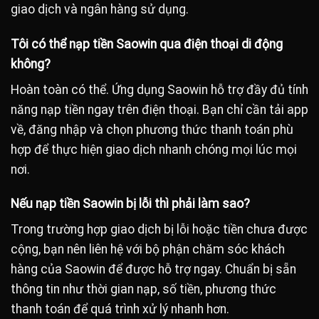
giao dịch và ngân hàng sử dụng.
Tôi có thể nạp tiền Saowin qua điện thoại di động
không?
Hoàn toàn có thể. Ứng dụng Saowin hỗ trợ đầy đủ tính
năng nạp tiền ngay trên điện thoại. Bạn chỉ cần tải app
về, đăng nhập và chọn phương thức thanh toán phù
hợp để thực hiện giao dịch nhanh chóng mọi lúc mọi
nơi.
Nếu nạp tiền Saowin bị lỗi thì phải làm sao?
Trong trường hợp giao dịch bị lỗi hoặc tiền chưa được
cộng, bạn nên liên hệ với bộ phận chăm sóc khách
hàng của Saowin để được hỗ trợ ngay. Chuẩn bị sẵn
thông tin như thời gian nạp, số tiền, phương thức
thanh toán để quá trình xử lý nhanh hơn.