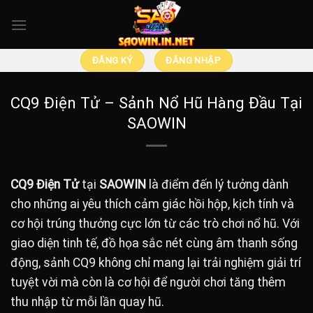
Bỏ
qua
nội
dung
ĐĂNG KÝ
ĐĂNG NHẬP
CQ9 Điện Tử – Sảnh Nổ Hũ Hàng Đầu Tại
SAOWIN
CQ9 Điện Tử
tại
SAOWIN
là điểm đến lý tưởng dành
cho những ai yêu thích cảm giác hồi hộp, kịch tính và
cơ hội trúng thưởng cực lớn từ các trò chơi nổ hũ. Với
giao diện tinh tế, đồ họa sắc nét cùng âm thanh sống
động, sảnh CQ9 không chỉ mang lại trải nghiệm giải trí
tuyệt vời mà còn là cơ hội để người chơi tăng thêm
thu nhập từ mỗi lần quay hũ.