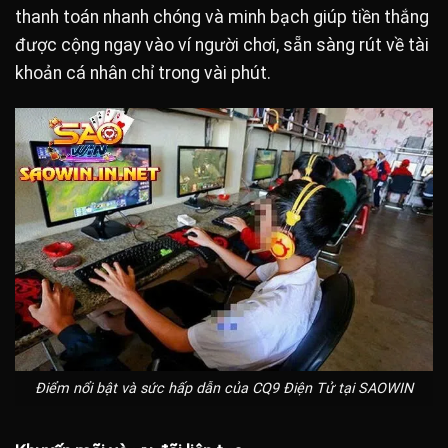
thanh toán nhanh chóng và minh bạch giúp tiền thắng
được cộng ngay vào ví người chơi, sẵn sàng rút về tài
khoản cá nhân chỉ trong vài phút.
Điểm nổi bật và sức hấp dẫn của CQ9 Điện Tử tại SAOWIN