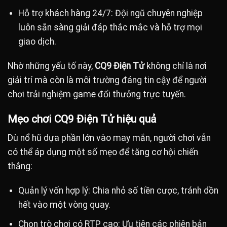
Hỗ trợ khách hàng 24/7: Đội ngũ chuyên nghiệp
luôn sẵn sàng giải đáp thắc mắc và hỗ trợ mọi
giao dịch.
Nhờ những yếu tố này,
CQ9 Điện Tử
không chỉ là nơi
giải trí mà còn là môi trường đáng tin cậy để người
chơi trải nghiệm game đổi thưởng trực tuyến.
Mẹo chơi CQ9 Điện Tử hiệu quả
Dù nổ hũ dựa phần lớn vào may mắn, người chơi vẫn
có thể áp dụng một số mẹo để tăng cơ hội chiến
thắng:
Quản lý vốn hợp lý: Chia nhỏ số tiền cược, tránh dồn
hết vào một vòng quay.
Chọn trò chơi có RTP cao: Ưu tiên các phiên bản