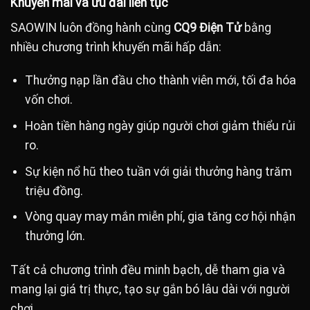
Khuyến mãi và ưu đãi liên tục
SAOWIN luôn đồng hành cùng
CQ9 Điện Tử
bằng
nhiều chương trình khuyến mãi hấp dẫn:
Thưởng nạp lần đầu cho thành viên mới, tối đa hóa
vốn chơi.
Hoàn tiền hàng ngày giúp người chơi giảm thiểu rủi
ro.
Sự kiện nổ hũ theo tuần với giải thưởng hàng trăm
triệu đồng.
Vòng quay may mắn miễn phí, gia tăng cơ hội nhận
thưởng lớn.
Tất cả chương trình đều minh bạch, dễ tham gia và
mang lại giá trị thực, tạo sự gắn bó lâu dài với người
chơi.