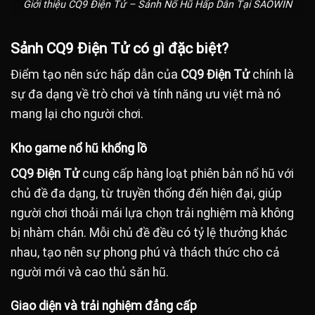
Giới thiệu CQ9 Điện Tử – Sảnh Nổ Hũ Hấp Dẫn Tại SAOWIN
Sảnh CQ9 Điện Tử có gì đặc biệt?
Điểm tạo nên sức hấp dẫn của
CQ9 Điện Tử
chính là
sự đa dạng về trò chơi và tính năng ưu việt mà nó
mang lại cho người chơi.
Kho game nổ hũ khổng lồ
CQ9 Điện Tử
cung cấp hàng loạt phiên bản nổ hũ với
chủ đề đa dạng, từ truyền thống đến hiện đại, giúp
người chơi thoải mái lựa chọn trải nghiệm mà không
bị nhàm chán. Mỗi chủ đề đều có tỷ lệ thưởng khác
nhau, tạo nên sự phong phú và thách thức cho cả
người mới và cao thủ săn hũ.
Giao diện và trải nghiệm đẳng cấp