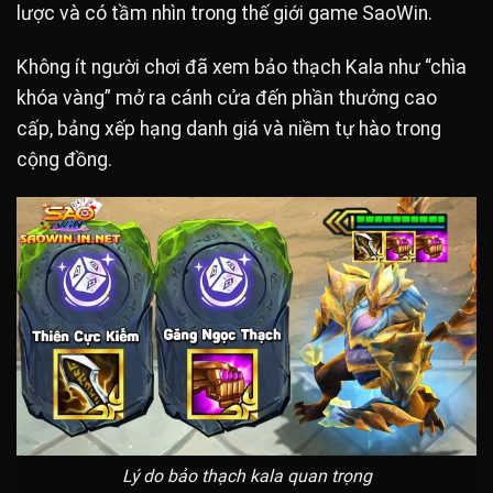
lược và có tầm nhìn trong thế giới game SaoWin.
Không ít người chơi đã xem bảo thạch Kala như “chìa
khóa vàng” mở ra cánh cửa đến phần thưởng cao
cấp, bảng xếp hạng danh giá và niềm tự hào trong
cộng đồng.
Lý do bảo thạch kala quan trọng