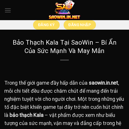
Bỏ
qua
nội
dung
ĐĂNG KÝ
ĐĂNG NHẬP
Bảo Thạch Kala Tại SaoWin – Bí Ẩn
Của Sức Mạnh Và May Mắn
Trong thế giới game đầy hấp dẫn của
saowin.in.net
,
mỗi chi tiết đều được chăm chút để mang đến trải
nghiệm tuyệt vời cho người chơi. Một trong những yếu
tố đặc biệt khiến game tại đây trở nên cuốn hút chính
là
bảo thạch Kala
– vật phẩm được xem như biểu
tượng của sức mạnh, vận may và đẳng cấp trong hệ