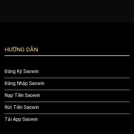
Chơi
Chơi
Từ
Bài
Tại
A-
Poker
SAOWIN
Z
Chi
Tiết
Từ
Cơ
Bản
Đến
Nâng
HƯỚNG DẪN
Cao
Đăng Ký Saowin
Đăng Nhập Saowin
Nạp Tiền Saowin
Rút Tiền Saowin
Tải App Saowin