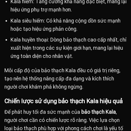
Kala hiếm: Tăng cường khả năng đặc biệt, mang lại
hiệu ứng phụ trợ mạnh hơn.
Kala siêu hiếm: Có khả năng cộng dồn sức mạnh
hoặc tạo hiệu ứng phản công.
Kala huyền thoại: Dòng bảo thạch cao cấp nhất, chỉ
xuất hiện trong các sự kiện giới hạn, mang lại hiệu
ứng toàn diện cho nhân vật.
Mỗi cấp độ của bảo thạch Kala đều có giá trị riêng,
tạo nên hệ thống nâng cấp đa dạng và kích thích
người chơi khám phá không ngừng.
Chiến lược sử dụng bảo thạch Kala hiệu quả
Để phát huy tối đa sức mạnh của
bảo thạch Kala
,
người chơi cần có chiến lược rõ ràng. Việc lựa chọn
loại bảo thạch phù hợp với phong cách chơi là yếu tố