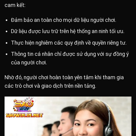
cam kết:
Đảm bảo an toàn cho mọi dữ liệu người chơi.
Dữ liệu được lưu trữ trên hệ thống an ninh tối ưu.
Thực hiện nghiêm các quy định về quyền riêng tư.
Thông tin cá nhân chỉ được sử dụng với sự đồng ý
của người chơi.
Nhờ đó, người chơi hoàn toàn yên tâm khi tham gia
các trò chơi và giao dịch trên nền tảng.