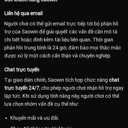
Liên hệ qua email
Người chơi có thể gửi email trực tiếp tới bộ phận hỗ
trợ của Saowin để giải quyết các vấn đề cần mô tả
chi tiết hoặc đính kèm tài liệu liên quan. Thời gian
phản hồi trung bình là 24 giờ, đảm bảo mọi thắc mắc
được xử lý một cách cẩn thận và chuyên nghiệp.
Chat trực tuyến
Tại giao diện chính, Saowin tích hợp chức năng
chat
trực tuyến 24/7
, cho phép người chơi nhận hỗ trợ ngay
lập tức. Khi sử dụng tính năng này, người chơi có thể
lựa chọn nhóm vấn đề cụ thể như:
Khuyến mãi và ưu đãi.