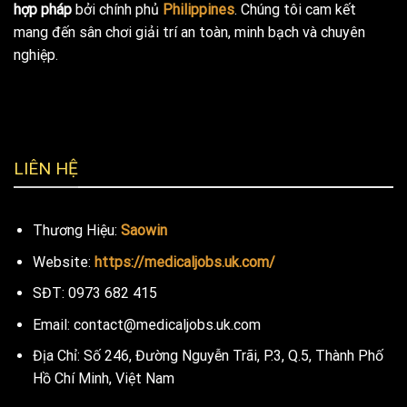
hợp pháp
bởi chính phủ
Philippines
. Chúng tôi cam kết
mang đến sân chơi giải trí an toàn, minh bạch và chuyên
nghiệp.
LIÊN HỆ
Thương Hiệu:
Saowin
Website:
https://medicaljobs.uk.com/
SĐT:
0973 682 415
Email:
contact@medicaljobs.uk.com
Địa Chỉ:
Số 246, Đường Nguyễn Trãi, P.3, Q.5, Thành Phố
Hồ Chí Minh, Việt Nam