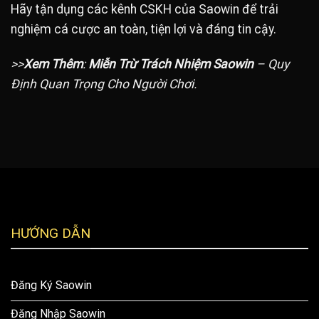
Hãy tận dụng các kênh CSKH của Saowin để trải
nghiệm cá cược an toàn, tiện lợi và đáng tin cậy.
>>
Xem Thêm
:
Miễn Trừ Trách Nhiệm Saowin
– Quy
Định Quan Trọng Cho Người Chơi.
HƯỚNG DẪN
Đăng Ký Saowin
Đăng Nhập Saowin