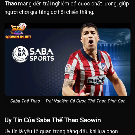
Thao
mang đến trải nghiệm cá cược chất lượng, giúp
người chơi gia tăng cơ hội chiến thắng.
Saba Thể Thao – Trải Nghiệm Cá Cược Thể Thao Đỉnh Cao
Uy Tín Của Saba Thể Thao Saowin
Uy tín là yếu tố quan trọng hàng đầu khi lựa chọn