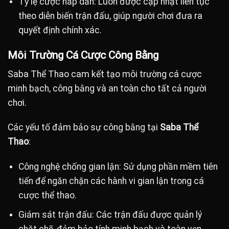
Tỷ lệ cược hấp dẫn: Luôn được cập nhật liên tục
theo diễn biến trận đấu, giúp người chơi đưa ra
quyết định chính xác.
Môi Trường Cá Cược Công Bằng
Saba Thể Thao cam kết tạo môi trường cá cược
minh bạch, công bằng và an toàn cho tất cả người
chơi.
Các yếu tố đảm bảo sự công bằng tại
Saba Thể
Thao
:
Công nghệ chống gian lận: Sử dụng phần mềm tiên
tiến để ngăn chặn các hành vi gian lận trong cá
cược thể thao.
Giám sát trận đấu: Các trận đấu được quản lý
chặt chẽ, đảm bảo tính minh bạch và toàn vẹn.