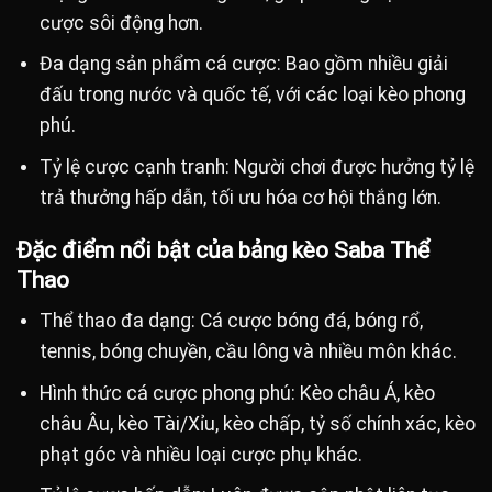
cược sôi động hơn.
Đa dạng sản phẩm cá cược: Bao gồm nhiều giải
đấu trong nước và quốc tế, với các loại kèo phong
phú.
Tỷ lệ cược cạnh tranh: Người chơi được hưởng tỷ lệ
trả thưởng hấp dẫn, tối ưu hóa cơ hội thắng lớn.
Đặc điểm nổi bật của bảng kèo Saba Thể
Thao
Thể thao đa dạng: Cá cược bóng đá, bóng rổ,
tennis, bóng chuyền, cầu lông và nhiều môn khác.
Hình thức cá cược phong phú: Kèo châu Á, kèo
châu Âu, kèo Tài/Xỉu, kèo chấp, tỷ số chính xác, kèo
phạt góc và nhiều loại cược phụ khác.