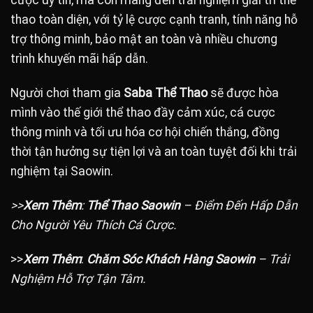
cược uy tín, mà còn mang đến trải nghiệm giải trí thể
thao toàn diện, với tỷ lệ cược cạnh tranh, tính năng hỗ
trợ thông minh, bảo mật an toàn và nhiều chương
trình khuyến mãi hấp dẫn.
Người chơi tham gia
Saba Thể Thao
sẽ được hòa
mình vào thế giới thể thao đầy cảm xúc, cá cược
thông minh và tối ưu hóa cơ hội chiến thắng, đồng
thời tận hưởng sự tiện lợi và an toàn tuyệt đối khi trải
nghiệm tại Saowin.
>>
Xem Thêm
:
Thể Thao Saowin
– Điểm Đến Hấp Dẫn
Cho Người Yêu Thích Cá Cược.
>>
Xem Thêm
:
Chăm Sóc Khách Hàng Saowin
– Trải
Nghiệm Hỗ Trợ Tận Tâm.