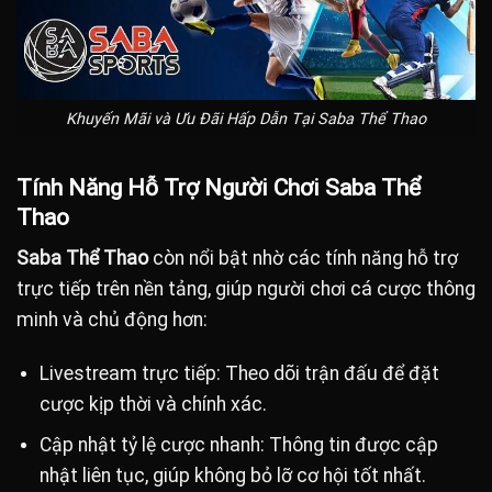
Khuyến Mãi và Ưu Đãi Hấp Dẫn Tại Saba Thể Thao
Tính Năng Hỗ Trợ Người Chơi Saba Thể
Thao
Saba Thể Thao
còn nổi bật nhờ các tính năng hỗ trợ
trực tiếp trên nền tảng, giúp người chơi cá cược thông
minh và chủ động hơn:
Livestream trực tiếp: Theo dõi trận đấu để đặt
cược kịp thời và chính xác.
Cập nhật tỷ lệ cược nhanh: Thông tin được cập
nhật liên tục, giúp không bỏ lỡ cơ hội tốt nhất.