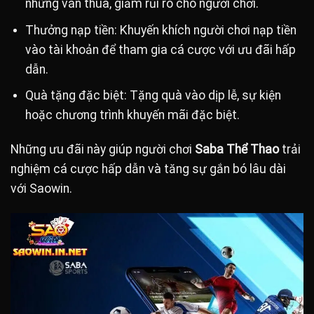
những ván thua, giảm rủi ro cho người chơi.
Thưởng nạp tiền: Khuyến khích người chơi nạp tiền
vào tài khoản để tham gia cá cược với ưu đãi hấp
dẫn.
Quà tặng đặc biệt: Tặng quà vào dịp lễ, sự kiện
hoặc chương trình khuyến mãi đặc biệt.
Những ưu đãi này giúp người chơi
Saba Thể Thao
trải
nghiệm cá cược hấp dẫn và tăng sự gắn bó lâu dài
với Saowin.