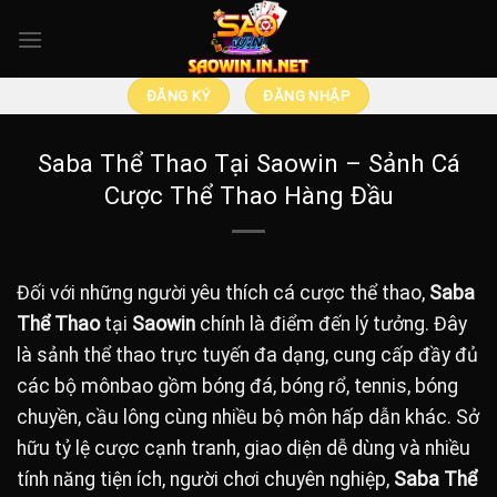
Bỏ
qua
nội
dung
ĐĂNG KÝ
ĐĂNG NHẬP
Saba Thể Thao Tại Saowin – Sảnh Cá
Cược Thể Thao Hàng Đầu
Đối với những người yêu thích cá cược thể thao,
Saba
Thể Thao
tại
Saowin
chính là điểm đến lý tưởng. Đây
là sảnh thể thao trực tuyến đa dạng, cung cấp đầy đủ
các bộ mônbao gồm bóng đá, bóng rổ, tennis, bóng
chuyền, cầu lông cùng nhiều bộ môn hấp dẫn khác. Sở
hữu tỷ lệ cược cạnh tranh, giao diện dễ dùng và nhiều
tính năng tiện ích, người chơi chuyên nghiệp,
Saba Thể